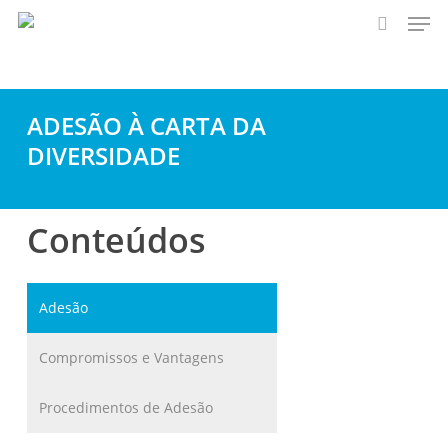
Men
Skip
to
search
main
content
ADESÃO À CARTA DA
DIVERSIDADE
Conteúdos
Adesão
Compromissos e Vantagens
Procedimentos de Adesão