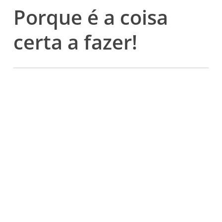
Porque é a coisa
certa a fazer!
A adesão à Carta da Diversidade, está aberta a todas as
empresas e organizações que estão plenamente
conscientes da importância da igualdade de tratamento e
diversidade no local de trabalho e que concordam com a
Carta da Diversidade. Aderir à Carta da Diversidade
significa que a sua organização de revê e compromete
com os seus princípios.