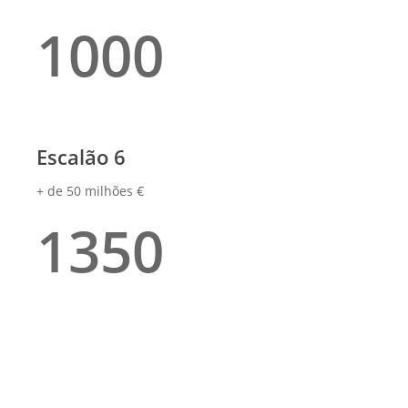
1000
Escalão 6
+ de 50 milhões €
1350