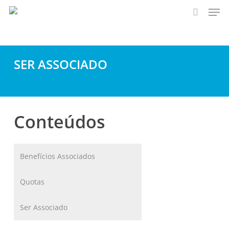
Men
Skip
to
search
main
content
SER ASSOCIADO
Conteúdos
Benefícios Associados
Quotas
Ser Associado